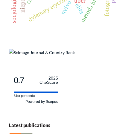
fotografia
dylematy etyczne
uber
nvivo
elita
0.7
2025
CiteScore
31st percentile
Powered by Scopus
Latest publications