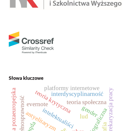
Słowa kluczowe
platformy internetowe
socjologia pozaeuropejska
prekaryzacja pracy
teoria krytyczna
interdyscyplinarność
niepełnosprawność
teoria społeczna
evernote
gender
metoda biograficzna
intelektualiści
antyelitaryzm
lud
caqda