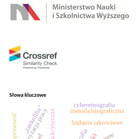
Słowa kluczowe
cyberetnografia
„rankofilia”
prekaryzacja pracy
metoda biograficzna
teoria krytyczna
niepełnosprawność
badania jakościowe
lud