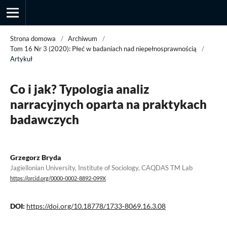
Strona domowa
/
Archiwum
/
Tom 16 Nr 3 (2020): Płeć w badaniach nad niepełnosprawnością
/
Artykuł
Przegląd Socjologii Jakościowej
Co i jak? Typologia analiz
narracyjnych oparta na praktykach
badawczych
Grzegorz Bryda
Jagiellonian University, Institute of Sociology, CAQDAS TM Lab
https://orcid.org/0000-0002-8892-099X
DOI:
https://doi.org/10.18778/1733-8069.16.3.08