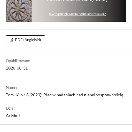
PDF (Angielski)
Opublikowane
2020-08-31
Numer
Tom 16 Nr 3 (2020): Płeć w badaniach nad niepełnosprawnością
Dział
Artykuł