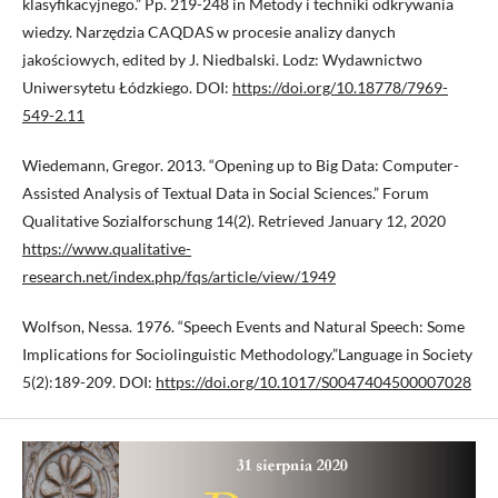
klasyfikacyjnego.” Pp. 219-248 in Metody i techniki odkrywania
wiedzy. Narzędzia CAQDAS w procesie analizy danych
jakościowych, edited by J. Niedbalski. Lodz: Wydawnictwo
Uniwersytetu Łódzkiego. DOI:
https://doi.org/10.18778/7969-
549-2.11
Wiedemann, Gregor. 2013. “Opening up to Big Data: Computer-
Assisted Analysis of Textual Data in Social Sciences.” Forum
Qualitative Sozialforschung 14(2). Retrieved January 12, 2020
https://www.qualitative-
research.net/index.php/fqs/article/view/1949
Wolfson, Nessa. 1976. “Speech Events and Natural Speech: Some
Implications for Sociolinguistic Methodology.”Language in Society
5(2):189-209. DOI:
https://doi.org/10.1017/S0047404500007028