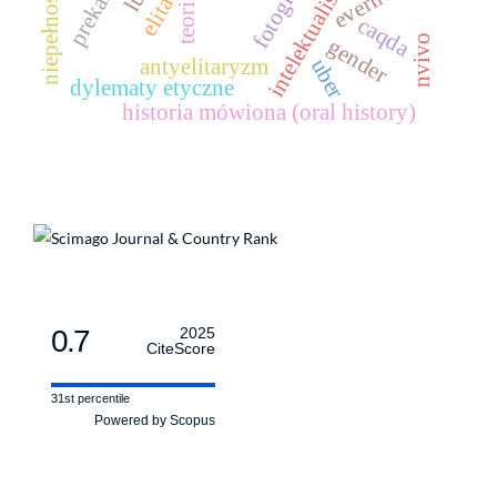
fotografia
evernote
intelektualiści
elita
caqda
nvivo
gender
uber
antyelitaryzm
dylematy etyczne
historia mówiona (oral history)
0.7
2025
CiteScore
31st percentile
Powered by Scopus