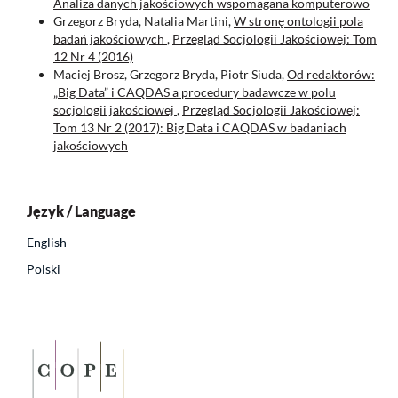
Analiza danych jakościowych wspomagana komputerowo
Grzegorz Bryda, Natalia Martini,
W stronę ontologii pola
badań jakościowych
,
Przegląd Socjologii Jakościowej: Tom
12 Nr 4 (2016)
Maciej Brosz, Grzegorz Bryda, Piotr Siuda,
Od redaktorów:
„Big Data” i CAQDAS a procedury badawcze w polu
socjologii jakościowej
,
Przegląd Socjologii Jakościowej:
Tom 13 Nr 2 (2017): Big Data i CAQDAS w badaniach
jakościowych
Język / Language
English
Polski