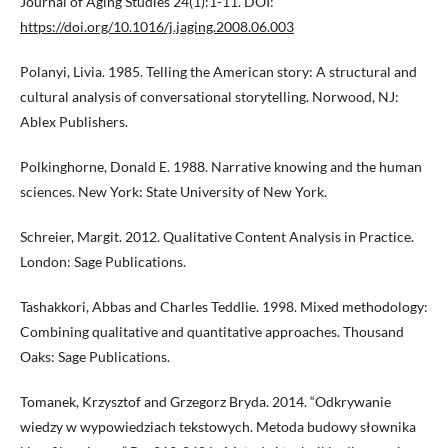
Journal of Aging Studies 24(1):1-11. DOI:
https://doi.org/10.1016/j.jaging.2008.06.003
Polanyi, Livia. 1985. Telling the American story: A structural and
cultural analysis of conversational storytelling. Norwood, NJ:
Ablex Publishers.
Polkinghorne, Donald E. 1988. Narrative knowing and the human
sciences. New York: State University of New York.
Schreier, Margit. 2012. Qualitative Content Analysis in Practice.
London: Sage Publications.
Tashakkori, Abbas and Charles Teddlie. 1998. Mixed methodology:
Combining qualitative and quantitative approaches. Thousand
Oaks: Sage Publications.
Tomanek, Krzysztof and Grzegorz Bryda. 2014. “Odkrywanie
wiedzy w wypowiedziach tekstowych. Metoda budowy słownika