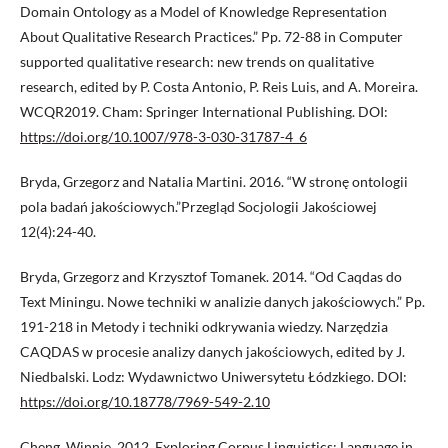
Domain Ontology as a Model of Knowledge Representation
About Qualitative Research Practices.” Pp. 72-88 in Computer
supported qualitative research: new trends on qualitative
research, edited by P. Costa Antonio, P. Reis Luis, and A. Moreira.
WCQR2019. Cham: Springer International Publishing. DOI:
https://doi.org/10.1007/978-3-030-31787-4_6
Bryda, Grzegorz and Natalia Martini. 2016. “W stronę ontologii
pola badań jakościowych.”Przegląd Socjologii Jakościowej
12(4):24-40.
Bryda, Grzegorz and Krzysztof Tomanek. 2014. “Od Caqdas do
Text Miningu. Nowe techniki w analizie danych jakościowych.” Pp.
191-218 in Metody i techniki odkrywania wiedzy. Narzędzia
CAQDAS w procesie analizy danych jakościowych, edited by J.
Niedbalski. Lodz: Wydawnictwo Uniwersytetu Łódzkiego. DOI:
https://doi.org/10.18778/7969-549-2.10
Cheng, Winnie. 2012. Exploring Corpus Linguistics: Language in