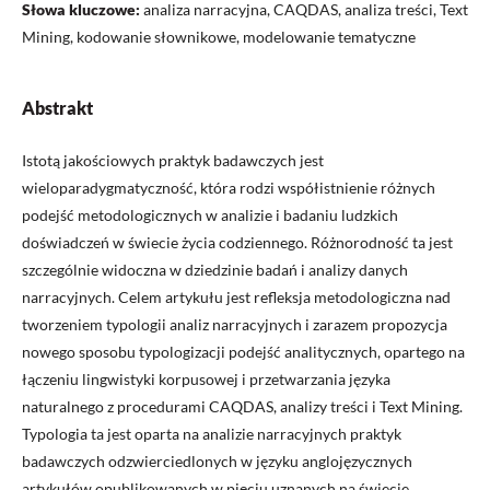
Słowa kluczowe:
analiza narracyjna, CAQDAS, analiza treści, Text
Mining, kodowanie słownikowe, modelowanie tematyczne
Abstrakt
Istotą jakościowych praktyk badawczych jest
wieloparadygmatyczność, która rodzi współistnienie różnych
podejść metodologicznych w analizie i badaniu ludzkich
doświadczeń w świecie życia codziennego. Różnorodność ta jest
szczególnie widoczna w dziedzinie badań i analizy danych
narracyjnych. Celem artykułu jest refleksja metodologiczna nad
tworzeniem typologii analiz narracyjnych i zarazem propozycja
nowego sposobu typologizacji podejść analitycznych, opartego na
łączeniu lingwistyki korpusowej i przetwarzania języka
naturalnego z procedurami CAQDAS, analizy treści i Text Mining.
Typologia ta jest oparta na analizie narracyjnych praktyk
badawczych odzwierciedlonych w języku anglojęzycznych
artykułów opublikowanych w pięciu uznanych na świecie