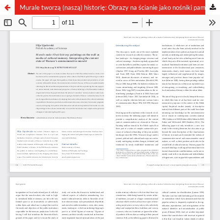
Murale tworzą (naszą) historię: Obrazy na ścianie jako nośniki pamięci kulturowej. Analiza obecnego stanu warszawskich murali upamiętniających