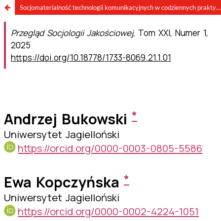
Socjomaterialność technologii komunikacyjnych w codziennych praktykach społecznych