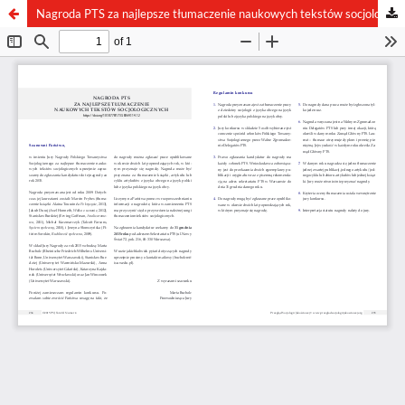
Nagroda PTS za najlepsze tłumaczenie naukowych tekstów socjologicznych