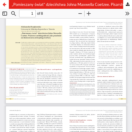
„Pomieszany świat” dzieciństwa Johna Maxwella Coetzee. Pisarstwo autobiograficzne jako przedmiot zainteresowania antropologa kultury