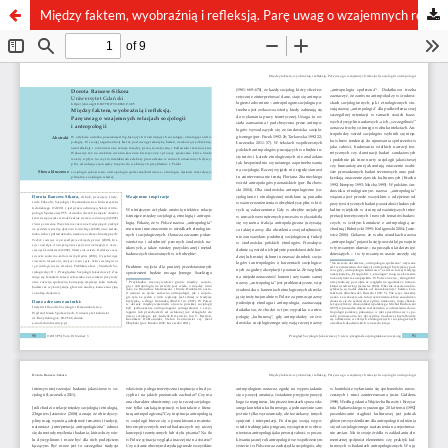
Między faktem, wyobraźnią i refleksją. Parę uwag o wzajemnych relacjach socjologii i antropologii