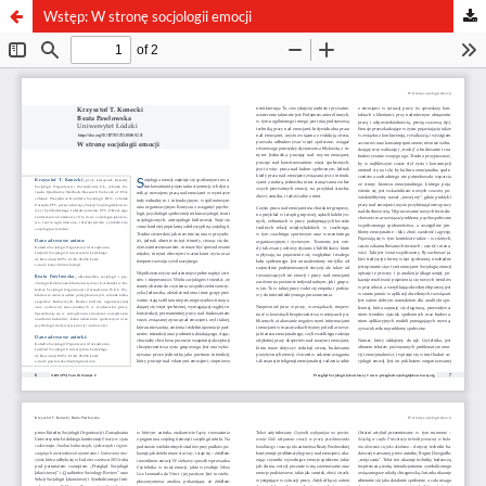
Wstęp: W stronę socjologii emocji