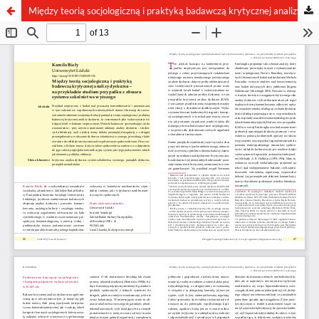
Między teorią socjologiczną i praktyką badawczą krytycznej analizy dyskursu – na przykładzie studium przypadku z obszaru systemu szkolnictwa wyższego