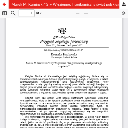
Marek M. Kamiński “Gry Więzienne. Tragikomiczny świat polskiego więzienia”.