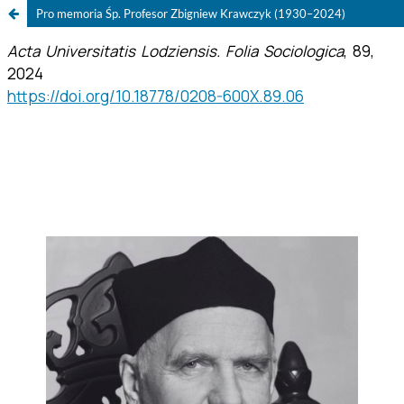
Pro memoria Śp. Profesor Zbigniew Krawczyk (1930–2024)