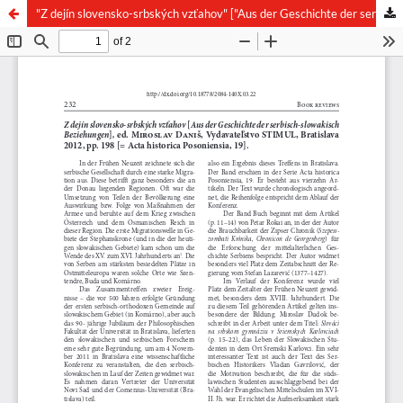
"Z dejín slovensko-srbských vzťahov" ["Aus der Geschichte der serbisch-slowakisch Beziehungen"], ed. Miroslav Daniš, Vydavateľstvo STIMUL, Bratislava 2012, pp. 198 [= Acta historica Posoniensia, 19]