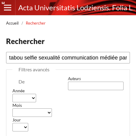
Acta Universitatis Lodziensis. Folia Litteraria Romanica
Accueil
/
Rechercher
Rechercher
Filtres avancés
Auteurs
De
Année
Mois
Jour