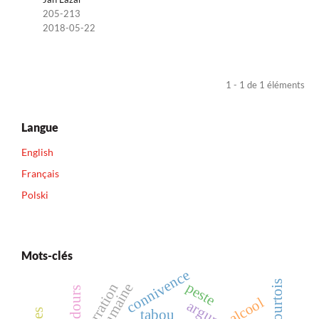
205-213
2018-05-22
1 - 1 de 1 éléments
Langue
English
Français
Polski
Mots-clés
connivence
peste
narration
alcool
tabou