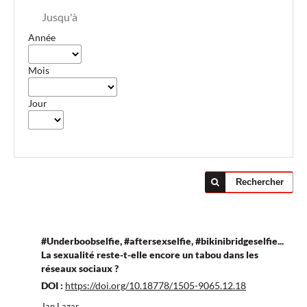
Jusqu'à
Année
Mois
Jour
Rechercher
#Underboobselfie, #aftersexselfie, #bikinibridgeselfie...
La sexualité reste-t-elle encore un tabou dans les
réseaux sociaux ?
DOI :
https://doi.org/10.18778/1505-9065.12.18
Jan Lazar