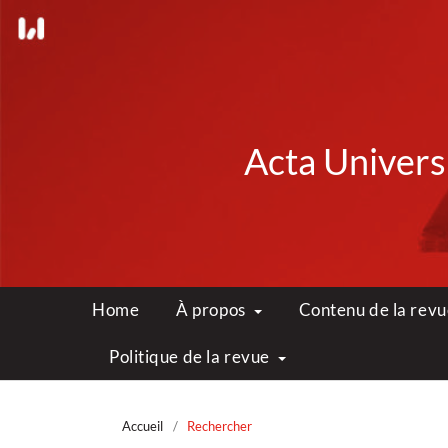
Acta Universi
Home
À propos
Contenu de la rev
Politique de la revue
Accueil
/
Rechercher