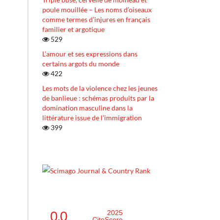
poule mouillée – Les noms d’oiseaux
comme termes d’injures en français
familier et argotique
529
L’amour et ses expressions dans
certains argots du monde
422
Les mots de la violence chez les jeunes
de banlieue : schémas produits par la
domination masculine dans la
littérature issue de l’immigration
399
0.0
2025
CiteScore