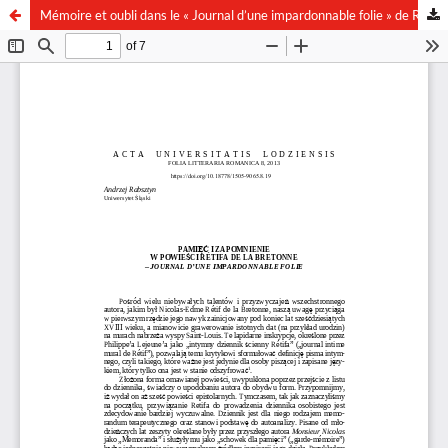
Mémoire et oubli dans le « Journal d’une impardonnable folie » de Rétif de la Bretonne