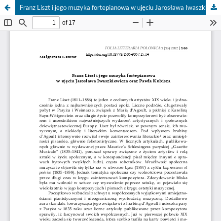
Franz Liszt i jego muzyka fortepianowa w ujęciu Jarosława Iwaszkiewicza oraz Pawła Kubisza