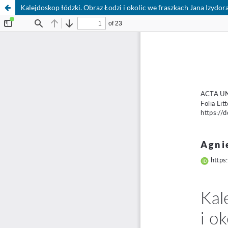
Kalejdoskop łódzki. Obraz Łodzi i okolic we fraszkach Jana Izydo