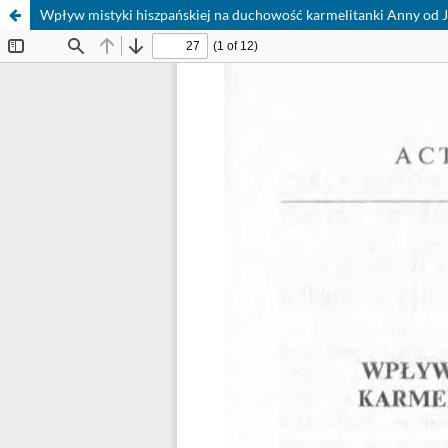
Wpływ mistyki hiszpańskiej na duchowość karmelitanki Anny od Je