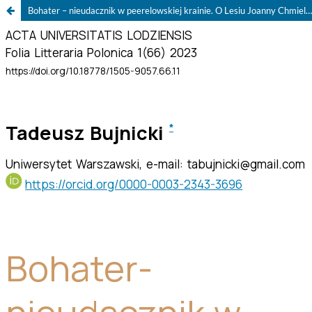
Bohater – nieudacznik w peerelowskiej krainie. O Lesiu Joanny Chmielewskiej