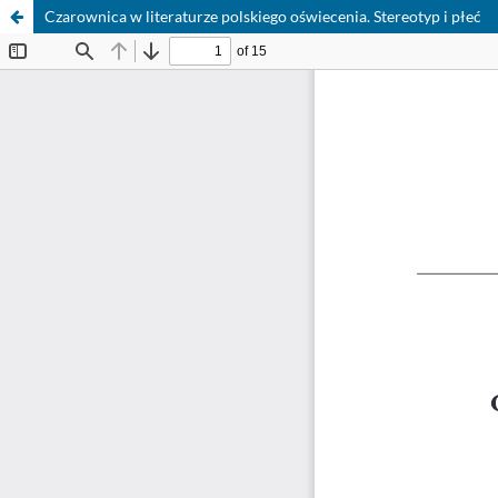
Czarownica w literaturze polskiego oświecenia. Stereotyp i płeć