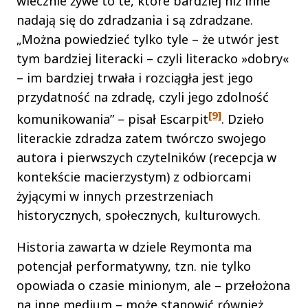
wiecznie żywe to te, które bardziej niż inne
nadają się do zdradzania i są zdradzane.
„Można powiedzieć tylko tyle – że utwór jest
tym bardziej literacki – czyli literacko »dobry«
– im bardziej trwała i rozciągła jest jego
przydatność na zdradę, czyli jego zdolność
[9]
komunikowania” – pisał Escarpit
. Dzieło
literackie zdradza zatem twórczo swojego
autora i pierwszych czytelników (recepcja w
kontekście macierzystym) z odbiorcami
żyjącymi w innych przestrzeniach
historycznych, społecznych, kulturowych.
Historia zawarta w dziele Reymonta ma
potencjał performatywny, tzn. nie tylko
opowiada o czasie minionym, ale – przełożona
na inne medium – może stanowić również