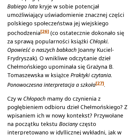
Babiego lata
kryje w sobie potencjał
umożliwiający uświadomienie znacznej części
polskiego społeczeństwa jej wiejskiego
[26]
pochodzenia
(co ostatecznie dokonało się
za sprawą popularności książki
Chłopki.
Opowieść o naszych babkach
Joanny Kuciel-
Frydryszak). O wnikliwe odczytanie dzieł
Chełmońskiego upominała się Grażyna B.
Tomaszewska w książce
Praktyki czytania.
[27]
Ponowoczesna interpretacja a szkoła
.
Czy w
Chłopach
mamy do czynienia z
pogłębieniem odbioru dzieł Chełmońskiego? Z
wpisaniem ich w nowy kontekst? Przywołane
na początku tekstu
Bociany
często
interpretowano w idyllicznej wykładni, jak w