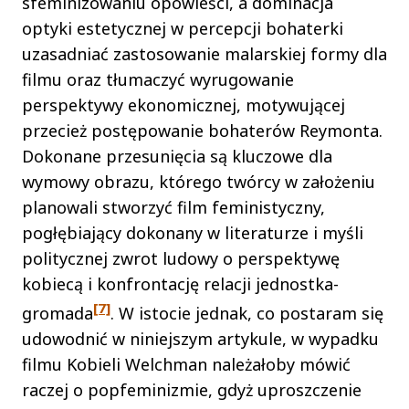
sfeminizowaniu opowieści, a dominacja
optyki estetycznej w percepcji bohaterki
uzasadniać zastosowanie malarskiej formy dla
filmu oraz tłumaczyć wyrugowanie
perspektywy ekonomicznej, motywującej
przecież postępowanie bohaterów Reymonta.
Dokonane przesunięcia są kluczowe dla
wymowy obrazu, którego twórcy w założeniu
planowali stworzyć film feministyczny,
pogłębiający dokonany w literaturze i myśli
politycznej zwrot ludowy o perspektywę
kobiecą i konfrontację relacji jednostka-
[7]
gromada
. W istocie jednak, co postaram się
udowodnić w niniejszym artykule, w wypadku
filmu Kobieli Welchman należałoby mówić
raczej o popfeminizmie, gdyż uproszczenie