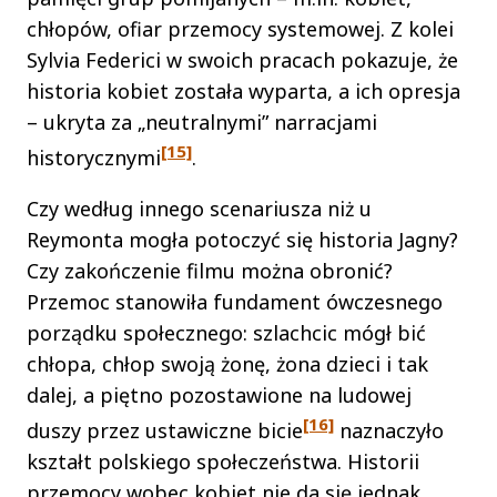
chłopów, ofiar przemocy systemowej. Z kolei
Sylvia Federici w swoich pracach pokazuje, że
historia kobiet została wyparta, a ich opresja
– ukryta za „neutralnymi” narracjami
[15]
historycznymi
.
Czy według innego scenariusza niż u
Reymonta mogła potoczyć się historia Jagny?
Czy zakończenie filmu można obronić?
Przemoc stanowiła fundament ówczesnego
porządku społecznego: szlachcic mógł bić
chłopa, chłop swoją żonę, żona dzieci i tak
dalej, a piętno pozostawione na ludowej
[16]
duszy przez ustawiczne bicie
naznaczyło
kształt polskiego społeczeństwa. Historii
przemocy wobec kobiet nie da się jednak