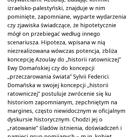
izraelsko-palestyński, znajduje w nim
pominięte, zapomniane, wyparte wydarzenia
czy zjawiska świadczące, że hipotetycznie
mógł on przebiegać według innego
scenariusza. Hipoteza, wpisana w nią
niezrealizowana wówczas potencja, zbliża
koncepcję Azoulay do „historii ratowniczej”
Ewy Domańskiej czy do koncepcji
„przeczarowania świata” Sylvii Federici.
Domańska w swojej koncepcji „historii
ratowniczej” postuluje zwrócenie się ku
historiom zapomnianym, zepchniętym na
margines, często niewidocznym w oficjalnym
dyskursie historycznym. Chodzi jej o
„ratowanie” śladów istnienia, doświadczeń i
pamięci grup pomijanych – m.in. kobiet,