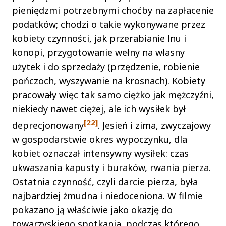
pieniędzmi potrzebnymi choćby na zapłacenie
podatków; chodzi o takie wykonywane przez
kobiety czynności, jak przerabianie lnu i
konopi, przygotowanie wełny na własny
użytek i do sprzedaży (przędzenie, robienie
pończoch, wyszywanie na krosnach). Kobiety
pracowały więc tak samo ciężko jak mężczyźni,
niekiedy nawet ciężej, ale ich wysiłek był
[22]
deprecjonowany
. Jesień i zima, zwyczajowy
w gospodarstwie okres wypoczynku, dla
kobiet oznaczał intensywny wysiłek: czas
ukwaszania kapusty i buraków, rwania pierza.
Ostatnia czynność, czyli darcie pierza, była
najbardziej żmudna i niedoceniona. W filmie
pokazano ją właściwie jako okazję do
towarzyskiego spotkania, podczas którego