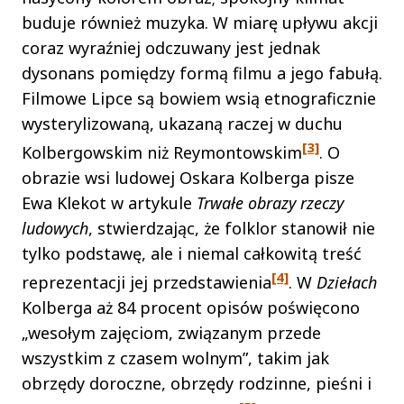
buduje również muzyka. W miarę upływu akcji
coraz wyraźniej odczuwany jest jednak
dysonans pomiędzy formą filmu a jego fabułą.
Filmowe Lipce są bowiem wsią etnograficznie
wysterylizowaną, ukazaną raczej w duchu
[3]
Kolbergowskim niż Reymontowskim
. O
obrazie wsi ludowej Oskara Kolberga pisze
Ewa Klekot w artykule
Trwałe obrazy rzeczy
ludowych
, stwierdzając, że folklor stanowił nie
tylko podstawę, ale i niemal całkowitą treść
[4]
reprezentacji jej przedstawienia
. W
Dziełach
Kolberga aż 84 procent opisów poświęcono
„wesołym zajęciom, związanym przede
wszystkim z czasem wolnym”, takim jak
obrzędy doroczne, obrzędy rodzinne, pieśni i