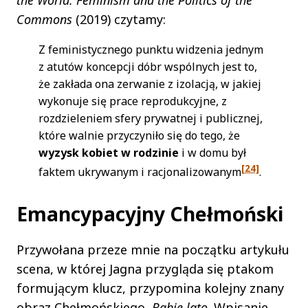
the World: Feminism and the Politics of the
Commons
(2019) czytamy:
Z feministycznego punktu widzenia jednym
z atutów koncepcji dóbr wspólnych jest to,
że zakłada ona zerwanie z izolacją, w jakiej
wykonuje się prace reprodukcyjne, z
rozdzieleniem sfery prywatnej i publicznej,
które walnie przyczyniło się do tego, że
wyzysk kobiet w
rodzinie
i w domu był
[24]
faktem ukrywanym i racjonalizowanym
.
Emancypacyjny Chełmoński
Przywołana przeze mnie na początku artykułu
scena, w której Jagna przygląda się ptakom
formującym klucz, przypomina kolejny znany
obraz Chełmońskiego,
Babie lato
. Wpisanie