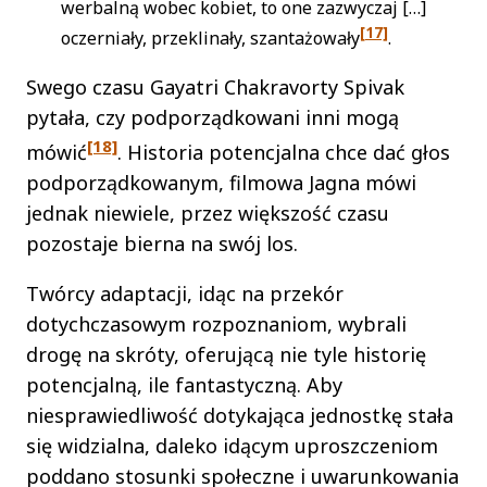
werbalną wobec kobiet, to one zazwyczaj […]
[17]
oczerniały, przeklinały, szantażowały
.
Swego czasu Gayatri Chakravorty Spivak
pytała, czy podporządkowani inni mogą
[18]
mówić
. Historia potencjalna chce dać głos
podporządkowanym, filmowa Jagna mówi
jednak niewiele, przez większość czasu
pozostaje bierna na swój los.
Twórcy adaptacji, idąc na przekór
dotychczasowym rozpoznaniom, wybrali
drogę na skróty, oferującą nie tyle historię
potencjalną, ile fantastyczną. Aby
niesprawiedliwość dotykająca jednostkę stała
się widzialna, daleko idącym uproszczeniom
poddano stosunki społeczne i uwarunkowania