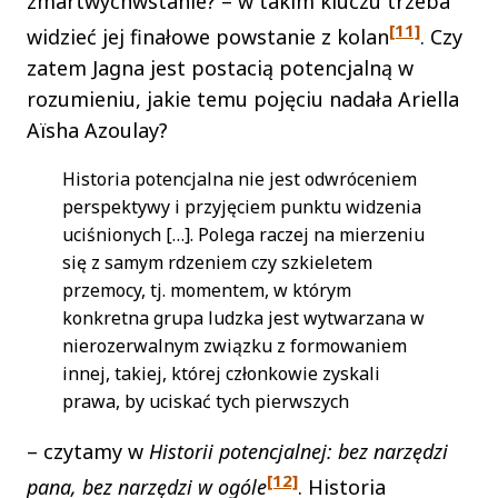
zmartwychwstanie? – w takim kluczu trzeba
[11]
widzieć jej finałowe powstanie z kolan
. Czy
zatem Jagna jest postacią potencjalną w
rozumieniu, jakie temu pojęciu nadała Ariella
Aïsha Azoulay?
Historia potencjalna nie jest odwróceniem
perspektywy i przyjęciem punktu widzenia
uciśnionych […]. Polega raczej na mierzeniu
się z samym rdzeniem czy szkieletem
przemocy, tj. momentem, w którym
konkretna grupa ludzka jest wytwarzana w
nierozerwalnym związku z formowaniem
innej, takiej, której członkowie zyskali
prawa, by uciskać tych pierwszych
– czytamy w
Historii potencjalnej: bez narzędzi
[12]
pana, bez narzędzi w ogóle
. Historia