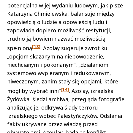
potencjalna w jej wydaniu ludowym, jak pisze
Katarzyna Chmielewska, balansuje między
opowieścią o ludzie a opowieścią ludu i
zapowiada dopiero możliwość restytucji,
trudno ją bowiem nazwać możliwością
[13]
spełnioną
. Azolay sugeruje zwrot ku
„opcjom skazanym na niepowodzenie,
niechcianym i pokonanym”, „działaniom
systemowo wypieranym i redukowanym,
niweczonym, zanim stały się opcjami, które
[14]
mogliby wybrać inni”
. Azolay, izraelska
Żydówka, śledzi archiwa, przegląda fotografie,
analizując je, odkrywa ślady terroru
izraelskiego wobec Palestyńczyków. Odsłania
fakty ukrywane przez władzę przed
obywatelami. Azoulay, badając konflikt