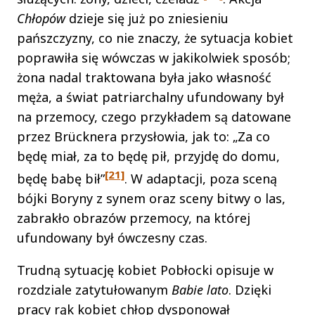
Chłopów
dzieje się już po zniesieniu
pańszczyzny, co nie znaczy, że sytuacja kobiet
poprawiła się wówczas w jakikolwiek sposób;
żona nadal traktowana była jako własność
męża, a świat patriarchalny ufundowany był
na przemocy, czego przykładem są datowane
przez Brücknera przysłowia, jak to: „Za co
będę miał, za to będę pił, przyjdę do domu,
[21]
będę babę bił”
. W adaptacji, poza sceną
bójki Boryny z synem oraz sceny bitwy o las,
zabrakło obrazów przemocy, na której
ufundowany był ówczesny czas.
Trudną sytuację kobiet Pobłocki opisuje w
rozdziale zatytułowanym
Babie lato
. Dzięki
pracy rąk kobiet chłop dysponował