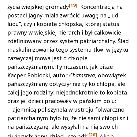
[19]
życia wiejskiej gromady
. Koncentracja na
postaci Jagny miała zwrócić uwagę na „lud
ludu”, czyli kobietę chłopską, której status
prawny w wiejskiej hierarchii był całkowicie
zdefiniowany przez system patriarchalny. Ślad
maskulinizowania tego systemu tkwi w języku:
zazwyczaj mowa jest o chłopie
pańszczyźnianym. Tymczasem, jak pisze
Kacper Pobłocki, autor
Chamstwa
, obowiązek
pańszczyźniany dotyczył nie tylko chłopa, ale
całej jego rodziny: niejednokrotnie to kobieta
oraz jej dzieci pracowały w pańskim polu:
„Tajemnicą poliszynela w ustroju folwarczno-
patriarchalnym było to, że nie sami chłopi szli
na pańszczyznę, ale wysyłali na nią swoich
[20]
służących: żony, dzieci, czeladź”
. Akcja