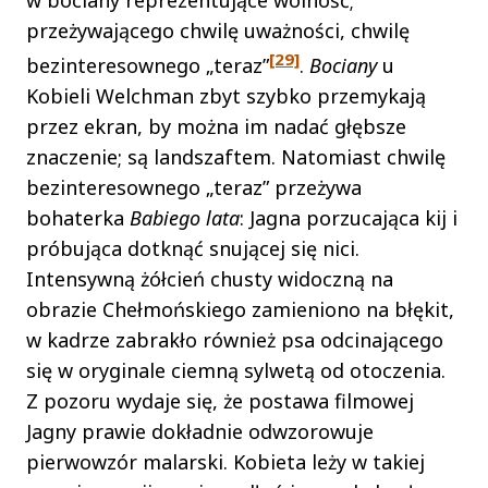
przeżywającego chwilę uważności, chwilę
[29]
bezinteresownego „teraz”
.
Bociany
u
Kobieli Welchman zbyt szybko przemykają
przez ekran, by można im nadać głębsze
znaczenie; są landszaftem. Natomiast chwilę
bezinteresownego „teraz” przeżywa
bohaterka
Babiego lata
: Jagna porzucająca kij i
próbująca dotknąć snującej się nici.
Intensywną żółcień chusty widoczną na
obrazie Chełmońskiego zamieniono na błękit,
w kadrze zabrakło również psa odcinającego
się w oryginale ciemną sylwetą od otoczenia.
Z pozoru wydaje się, że postawa filmowej
Jagny prawie dokładnie odwzorowuje
pierwowzór malarski. Kobieta leży w takiej