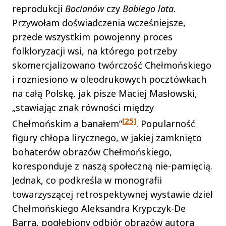
reprodukcji
Bocianów
czy
Babiego lata
.
Przywołam doświadczenia wcześniejsze,
przede wszystkim powojenny proces
folkloryzacji wsi, na którego potrzeby
skomercjalizowano twórczość Chełmońskiego
i rozniesiono w oleodrukowych pocztówkach
na całą Polskę, jak pisze Maciej Masłowski,
„stawiając znak równości między
[25]
Chełmońskim a banałem”
. Popularność
figury chłopa lirycznego, w jakiej zamknięto
bohaterów obrazów Chełmońskiego,
koresponduje z naszą społeczną nie-pamięcią.
Jednak, co podkreśla w monografii
towarzyszącej retrospektywnej wystawie dzieł
Chełmońskiego Aleksandra Krypczyk-De
Barra, pogłębiony odbiór obrazów autora