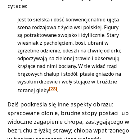
cytacie:
Jest to sielska i dość konwencjonalnie ujęta
scena rodzajowa z życia wsi polskiej. Figury
są potraktowane swojsko i idyllicznie. Stary
wieśniak z pacholęciem, bosi, ubrani w
zgrzebne odzienie, odeszli na chwilę od orki;
odpoczywają na zielonej trawie i obserwują
krążące nad nimi bociany. W tle widać rząd
brązowych chałup i stodół, ptasie gniazdo na
wysokim drzewie i woły stojące w bruździe
[28]
zoranej gleby
.
Dziś podkreśla się inne aspekty obrazu:
spracowane dłonie, brudne stopy postaci lub
widoczne zagapienie chłopa, zastygającego w
bezruchu z łyżką strawy; chłopa wpatrzonego
w bociany reprezentujące wolność;