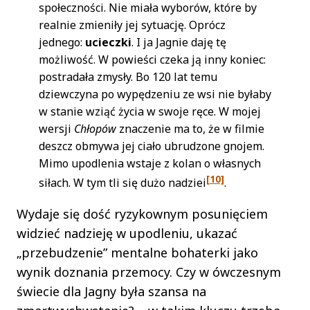
społeczności. Nie miała wyborów, które by
realnie zmieniły jej sytuację. Oprócz
jednego:
ucieczki
. I ja Jagnie daję tę
możliwość. W powieści czeka ją inny koniec:
postradała zmysły. Bo 120 lat temu
dziewczyna po wypędzeniu ze wsi nie byłaby
w stanie wziąć życia w swoje ręce. W mojej
wersji
Chłopów
znaczenie ma to, że w filmie
deszcz obmywa jej ciało ubrudzone gnojem.
Mimo upodlenia wstaje z kolan o własnych
[10]
siłach. W tym tli się dużo nadziei
.
Wydaje się dość ryzykownym posunięciem
widzieć nadzieję w upodleniu, ukazać
„przebudzenie” mentalne bohaterki jako
wynik doznania przemocy. Czy w ówczesnym
świecie dla Jagny była szansa na