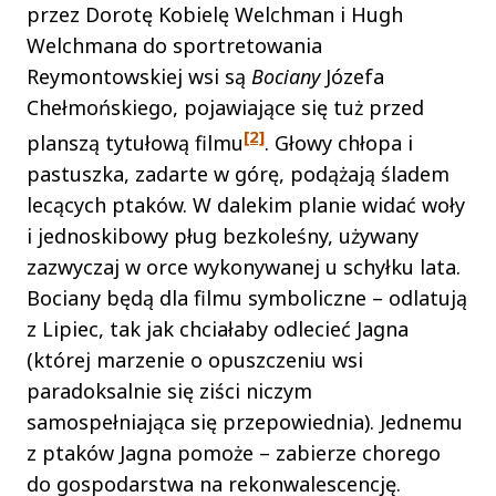
przez Dorotę Kobielę Welchman i Hugh
Welchmana do sportretowania
Reymontowskiej wsi są
Bociany
Józefa
Chełmońskiego, pojawiające się tuż przed
[2]
planszą tytułową filmu
. Głowy chłopa i
pastuszka, zadarte w górę, podążają śladem
lecących ptaków. W dalekim planie widać woły
i jednoskibowy pług bezkoleśny, używany
zazwyczaj w orce wykonywanej u schyłku lata.
Bociany będą dla filmu symboliczne – odlatują
z Lipiec, tak jak chciałaby odlecieć Jagna
(której marzenie o opuszczeniu wsi
paradoksalnie się ziści niczym
samospełniająca się przepowiednia). Jednemu
z ptaków Jagna pomoże – zabierze chorego
do gospodarstwa na rekonwalescencję.