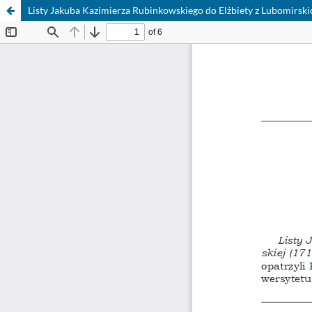
Listy Jakuba Kazimierza Rubinkowskiego do Elżbiety z Lubomirskic