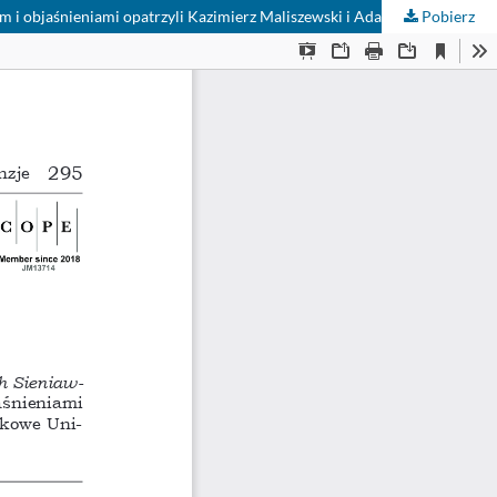
m i objaśnieniami opatrzyli Kazimierz Maliszewski i Adam Kucharski,
Pobierz