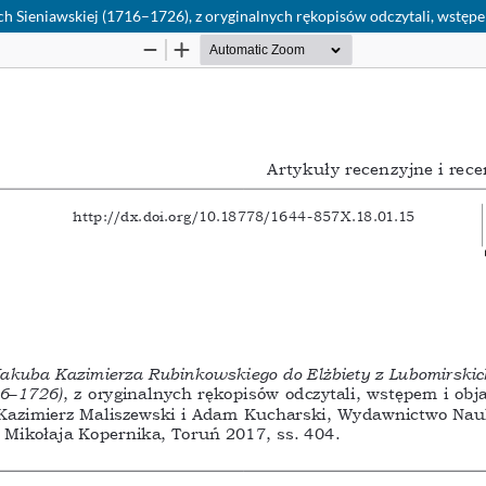
h Sieniawskiej (1716–1726), z oryginalnych rękopisów odczytali, wstępe