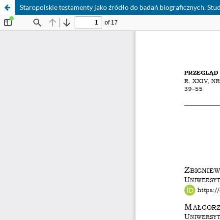
Staropolskie testamenty jako źródło do badań biograficznych. St