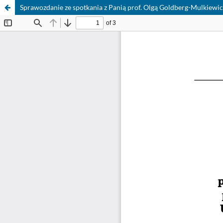
Sprawozdanie ze spotkania z Panią prof. Olgą Goldberg-Mulkiewicz