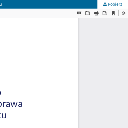
u
Pobierz