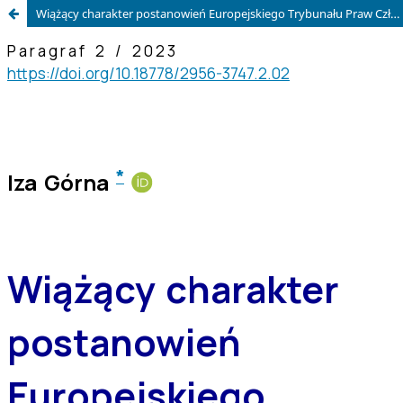
Wiążący charakter postanowień Europejskiego Trybunału Praw Człowieka na przykładzie postanowienia ETPC z dnia 25 sierpnia 2021 r., ECHR 244 (2021)