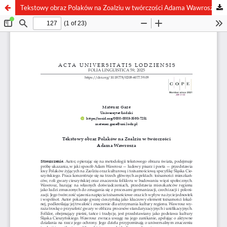
Tekstowy obraz Polaków na Zoalziu w twórczości Adama Wawrosza