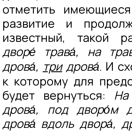
отметить имеющиеся
развитиe и продолж
известный, такой 
дворе́ трава́, на тра
дрова́,
три
дрова́
. И с
к которому для пред
будет вернуться:
На
дрова́, под дворо́м д
дрова́ вдоль двора́, д