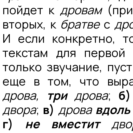
пойдет к
дровам
(пр
вторых, к
братве
с
др
И если конкретно, то
текстам для первой
только звучание, пуст
еще в том, что выр
дрова,
три
дрова
;
б)
двора
;
в)
дрова
вдоль
г)
не вместит
дво