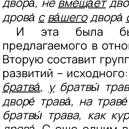
двора́, не
вмеща́ет
дво
дрова́
c
ва́шего
двора́
И эта была бы
предлагаемого в отн
Вторую составит груп
развитий – исходного
братва́
,
y
братвы́ трав
дворе́ трава́, на траве́
братвы́ трава, как кур
дрова́.
С еще одним 