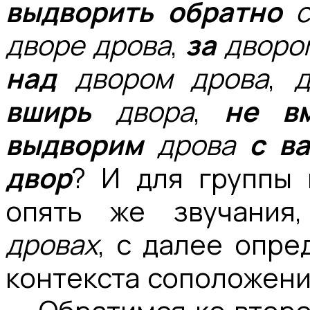
выдворить обратно
с
дворе дрова
,
за
дворо
над
двором дрова
,
вширь
двора
,
не в
выдворим
дрова
с в
двор
? И для группы 
опять же звучания
дровах
, с далее опр
контекста соположен