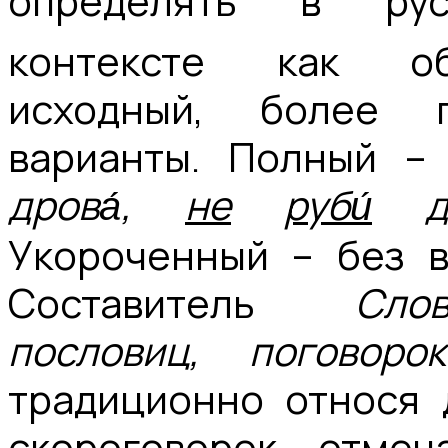
определять в рус
контексте как об
исходный, более 
варианты. Полный 
дрова́,
не
руби́
Укороченный – без 
Составитель
Сло
пословиц, поговор
традиционно относя 
скороговорок, отмеч