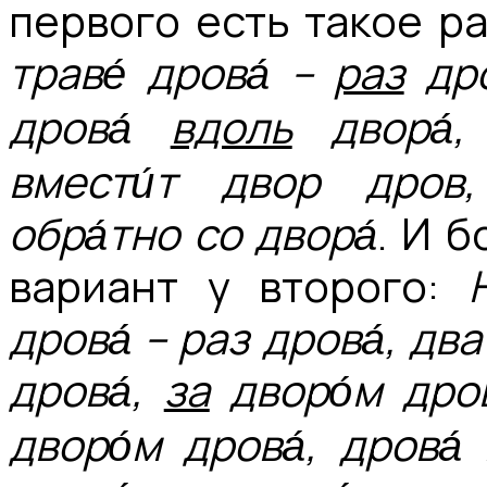
первого есть такое р
траве́ дрова́ –
раз
др
дрова́
вдоль
двора́
вмести́т двор дров,
обра́тно со двора́
. И 
вариант у второго:
дрова́ – раз дрова́, два
дрова́,
за
дворо́м дров
дворо́м дрова́, дрова́