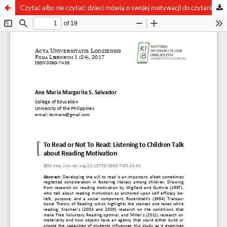
Czytać albo nie czytać: dzieci mówią o swojej motywacji do czytania