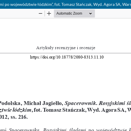
ami po województwie łódzkim”, fot. Tomasz Stańczak, Wyd. Agora SA, War