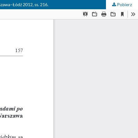
szawa–Łódź 2012, ss. 216.
Pobierz