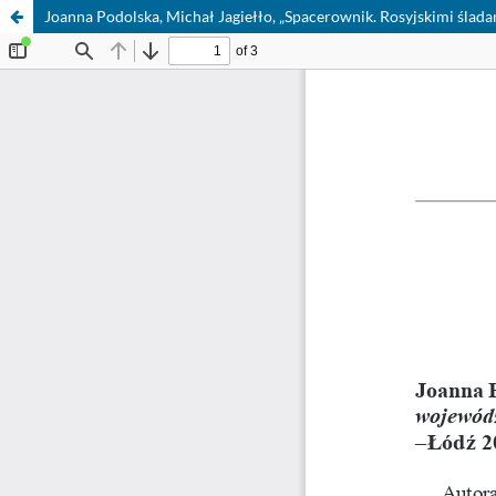
Joanna Podolska, Michał Jagiełło, „Spacerownik. Rosyjskimi ślad