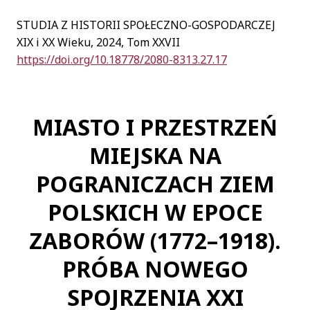
STUDIA Z HISTORII SPOŁECZNO-GOSPODARCZEJ
Naciśnij
XIX i XX Wieku, 2024, Tom XXVII
Tab,
https://doi.org/10.18778/2080-8313.27.17
aby
przejść
bezpośrednio
MIASTO I PRZESTRZEŃ
do
treści
MIEJSKA NA
artykułu
POGRANICZACH ZIEM
POLSKICH W EPOCE
ZABORÓW (1772–1918).
PRÓBA NOWEGO
SPOJRZENIA XXI