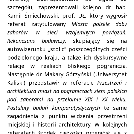
szczegółu, zaprezentowali kolejno dr hab.
Kamil Śmiechowski, prof. UŁ, który wygłosił
referat zatytułowany
Miasta polskie doby
zaborów w sieci wzajemnych powiązań.
Rekonesans badawczy
, skupiający się na
autowizerunku „stolic” poszczególnych części
podzielonego kraju, a także ich dyskursywne
relacje w realiach bliskiego pogranicza.
Następnie dr Makary Górzyński (Uniwersytet
Kaliski) przedstawił w referacie
Przestrzeń i
architektura miast na pograniczach ziem polskich
pod zaborami na przełomie XIX i XX wieku.
Postulaty badań komparatystycznych
te same
zagadnienia z punktu widzenia przestrzeni
miejskiej i historii architektury. W kolejnych
referatach środek ciężkości przeniósł się z