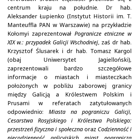
centrum kraju na południe. Dr hab.
Aleksander Łupienko (Instytut Historii im. T.
Manteuffla PAN w Warszawie) na przykładzie
Kołomyi zaprezentował
Pogranicze etniczne w
XIX w.: przypadek Galicji Wschodniej
, zaś dr hab.
Krzysztof Ślusarek i dr hab. Tomasz Kargol
(obaj Uniwersytet Jagielloński),
zaprezentowali bardzo szczegółowe
informacje o miastach i miasteczkach
położonych w pobliżu zaborowej granicy
między Galicją a Królestwem Polskim i
Prusami w referatach zatytułowanych
odpowiednio:
Miasta na pograniczu Galicji,
Cesarstwa Rosyjskiego i Królestwa Polskiego:
przestrzeń fizyczna i społeczna
oraz
Codzienność i
niecodzienność galicyjskich miast pogranicza