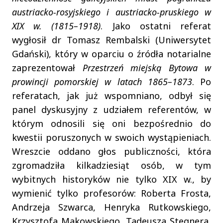
austriacko-
rosyjskiego i austriacko-pruskiego w
XIX w. (1815–1918)
. Jako ostatni referat
wygłosił dr Tomasz Rembalski (Uniwersytet
Gdański), który w oparciu o źródła notarialne
zaprezentował
Przestrzeń miejską Bytowa w
prowincji pomorskiej
w latach 1865–1873
. Po
referatach, jak już wspomniano, odbył się
panel dyskusyjny z udziałem referentów, w
którym odnosili się oni bezpośrednio do
kwestii poruszonych w swoich wystąpieniach.
Wreszcie oddano głos publiczności, która
zgromadziła kilkadziesiąt osób, w tym
wybitnych historyków nie tylko XIX w., by
wymienić tylko profesorów: Roberta Frosta,
Andrzeja Szwarca, Henryka Rutkowskiego,
Krzysztofa Makowskiego, Tadeusza Stegnera,