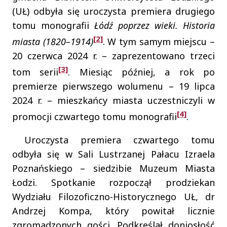
(UŁ) odbyła się uroczysta premiera drugiego
tomu monografii
Łódź poprzez wieki. Historia
[2]
miasta (1820–1914)
. W tym samym miejscu –
20 czerwca 2024 r. – zaprezentowano trzeci
[3]
tom serii
. Miesiąc później, a rok po
premierze pierwszego wolumenu – 19 lipca
2024 r. – mieszkańcy miasta uczestniczyli w
[4]
promocji czwartego tomu monografii
.
Uroczysta premiera czwartego tomu
odbyła się w Sali Lustrzanej Pałacu Izraela
Poznańskiego – siedzibie Muzeum Miasta
Łodzi. Spotkanie rozpoczął prodziekan
Wydziału Filozoficzno-Historycznego UŁ, dr
Andrzej Kompa, który powitał licznie
zgromadzonych gości. Podkreślał doniosłość