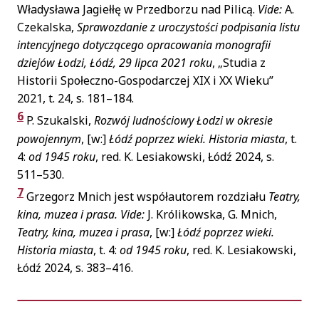
Władysława Jagiełłę w Przedborzu nad Pilicą.
Vide:
A.
Czekalska,
Sprawozdanie z uroczystości podpisania listu
intencyjnego dotyczącego opracowania monografii
dziejów Łodzi,
Łódź, 29 lipca 2021 roku
, „Studia z
Historii Społeczno-Gospodarczej XIX i XX Wieku”
2021, t. 24, s. 181–184.
6
P. Szukalski,
Rozwój ludnościowy Łodzi w okresie
powojennym
, [w:]
Łódź poprzez wieki. Historia
miasta
, t.
4:
od 1945 roku
, red. K. Lesiakowski, Łódź 2024, s.
511–530.
7
Grzegorz Mnich jest współautorem rozdziału
Teatry,
kina, muzea i prasa. Vide:
J. Królikowska, G. Mnich,
Teatry, kina, muzea i prasa
, [w:]
Łódź poprzez wieki.
Historia miasta
, t. 4:
od 1945 roku
, red. K. Lesiakowski,
Łódź 2024, s. 383–416.