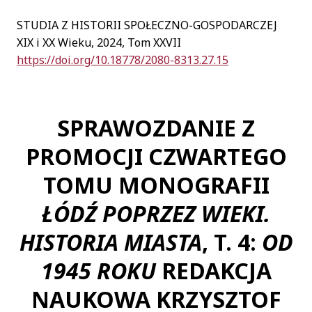
STUDIA Z HISTORII SPOŁECZNO-GOSPODARCZEJ
Naciśnij
XIX i XX Wieku, 2024, Tom XXVII
Tab,
https://doi.org/10.18778/2080-8313.27.15
aby
przejść
bezpośrednio
SPRAWOZDANIE Z
do
treści
PROMOCJI CZWARTEGO
artykułu
TOMU MONOGRAFII
ŁÓDŹ POPRZEZ WIEKI.
HISTORIA MIASTA
, T. 4:
OD
1945 ROKU
REDAKCJA
NAUKOWA KRZYSZTOF