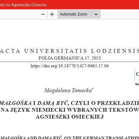
xts by Agnieszka Osiecka