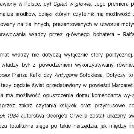
stawiony w Polsce, był
Ogień w głowie
. Jego premiera 
analiza środków, dzięki którym czytelnik ma możliwość
owany na tle innych, prezentowanych w utworze moty
prawowania władzy przez głównego bohatera – Ralf
mat władzy nie dotyczą wyłącznie sfery politycznej,
w władzy był z powodzeniem wykorzystywany równie
oces
Franza Kafki czy
Antygona
Sofoklesa. Dotyczy to 
j tezy będzie świat przedstawiony w powieści Margare
eda ma możliwość opuszczenia domu komendanta wyłąc
poprzez zakaz czytania książek oraz przymusowe o
ok 1984
autorstwa George’a Orwella został ukazany św
a totalitarna sięga po takie narzędzia, jak między inn