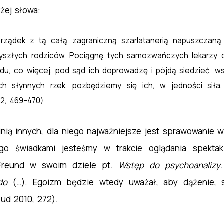
żej słowa:
orządek z tą całą zagraniczną szarlatanerią napuszczaną
yszłych rodziców. Pociągnę tych samozwańczych lekarzy d
, co więcej, pod sąd ich doprowadzę i pójdą siedzieć, wsp
 słynnych rzek, pozbędziemy się ich, w jedności siła.
2, 469–470)
pinią innych, dla niego najważniejsze jest sprawowani
go świadkami jesteśmy w trakcie oglądania spektak
Freund w swoim dziele pt.
Wstęp do psychoanalizy
ido
(…). Egoizm będzie wtedy uważał, aby dążenie, s
eud 2010, 272).