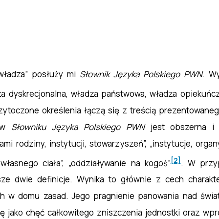
„władza” posłuży mi
Słownik Języka Polskiego PWN
. W
a dyskrecjonalna, władza państwowa, władza opiekuńcza
zytoczone określenia łączą się z treścią prezentowane
y w
Słowniku Języka Polskiego PWN
jest obszerna i 
i rodziny, instytucji, stowarzyszeń”, „instytucje, orga
[2]
własnego ciała”, „oddziaływanie na kogoś”
. W prz
ze dwie definicje. Wynika to głównie z cech charak
h w domu zasad. Jego pragnienie panowania nad świat
się jako chęć całkowitego zniszczenia jednostki oraz wpr