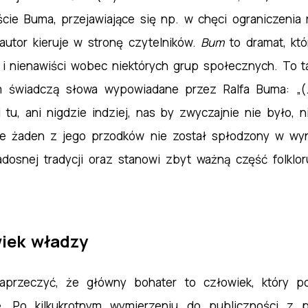
cie Buma, przejawiające się np. w chęci ograniczenia 
utor kieruje w stronę czytelników.
Bum
to dramat, któ
 i nienawiści wobec niektórych grup społecznych. To 
 świadczą słowa wypowiadane przez Ralfa Buma: „(…)
u, ani nigdzie indziej, nas by zwyczajnie nie było, nie 
 że żaden z jego przodków nie został spłodzony w w
osnej tradycji oraz stanowi zbyt ważną część folklo
wiek władzy
aprzeczyć, że główny bohater to człowiek, który po
. Po kilkukrotnym wymierzeniu do publiczności z pi