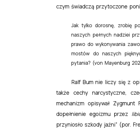
czym świadczą przytoczone poni
Jak tylko dorosnę, zrobię p
naszych pełnych nadziei prz
prawo do wykonywania zawodu
mostów do naszych pięknych
pytania? (von Mayenburg 202
Ralf Bum nie liczy się z o
także cechy narcystyczne, cze
mechanizm opisywał Zygmunt 
dopełnienie egoizmu przez
lib
przyniosło szkody jaźni” (por. Fr