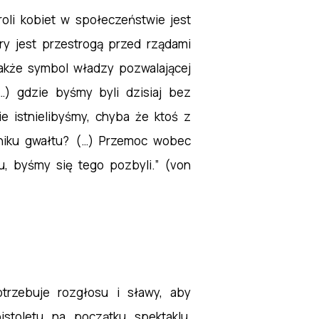
roli kobiet w społeczeństwie jest
ry jest przestrogą przed rządami
także symbol władzy pozwalającej
 gdzie byśmy byli dzisiaj bez
istnielibyśmy, chyba że ktoś z
yniku gwałtu? (…) Przemoc wobec
ru, byśmy się tego pozbyli.” (von
trzebuje rozgłosu i sławy, aby
stoletu na początku spektaklu,