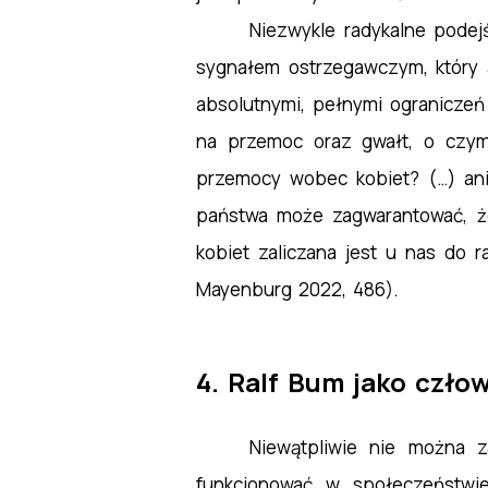
Niezwykle radykalne podejś
sygnałem ostrzegawczym, który a
absolutnymi, pełnymi ograniczeń
na przemoc oraz gwałt, o czym
przemocy wobec kobiet? (…) ani t
państwa może zagwarantować,
kobiet zaliczana jest u nas do rad
Mayenburg 2022, 486).
4. Ralf Bum jako czło
Niewątpliwie nie można z
funkcjonować w społeczeństwie