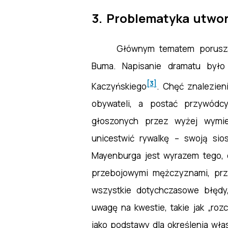
3. Problematyka utwo
Głównym tematem porusza
Buma. Napisanie dramatu było 
[3]
Kaczyńskiego
. Chęć znalezien
obywateli, a postać przywód
głoszonych przez wyżej wymien
unicestwić rywalkę – swoją sio
Mayenburga jest wyrazem tego, c
przebojowymi mężczyznami, przy
wszystkie dotychczasowe błędy
uwagę na kwestie, takie jak „ro
jako podstawy dla określenia wła