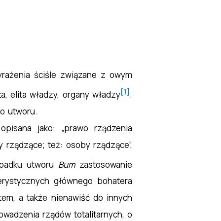
yrażenia ściśle związane z owym
[1]
, elita władzy, organy władzy
.
go utworu.
opisana jako: „prawo rządzenia
ny rządzące; też: osoby rządzące”,
ypadku utworu
Bum
zastosowanie
terystycznych głównego bohatera
em, a także nienawiść do innych
owadzenia rządów totalitarnych, o