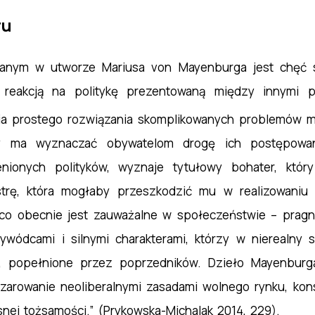
ru
nym w utworze Mariusa von Mayenburga jest chęć s
reakcją na politykę prezentowaną między innymi p
ia prostego rozwiązania skomplikowanych problemów m
cy ma wyznaczać obywatelom drogę ich postępowan
ionych polityków, wyznaje tytułowy bohater, któr
strę, która mogłaby przeszkodzić mu w realizowaniu 
o obecnie jest zauważalne w społeczeństwie – pragni
wódcami i silnymi charakterami, którzy w nierealny 
, popełnione przez poprzedników. Dzieło Mayenburg
zczarowanie neoliberalnymi zasadami wolnego rynku, ko
snej tożsamości.” (Prykowska-Michalak 2014, 229).