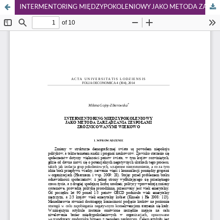
INTERMENTORING MIĘDZYPOKOLENIOWY JAKO METODA ZARZĄDZANIA WIEDZĄ I POTENCJAŁEM ZESPOŁÓW ZRÓŻNICOWANYCH WIEKOWO