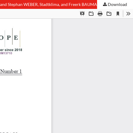
Download
Stadt, Land, Klima: A review of recent German contributions to urban studies with a review of: Uwe PRELL, Die Stadt, Sascha HENNINGER and Stephan WEBER, Stadtklima, and Freerk BAUMANN, Und jetzt aufs Land. Wie die Natur unsere Gesundheit fördert