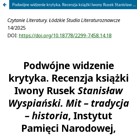
Podwójne widzenie krytyka. Recenzja książki Iwony Rusek Stanisław Wyspiański. Mit – tradycja – historia, Instytut Pamięci Narodowej, Warszawa 2024, ss. 268 + aneks (ss. 187)