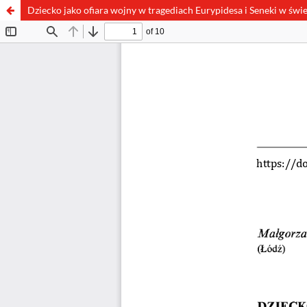
Dziecko jako ofiara wojny w tragediach Eurypidesa i Seneki w świ