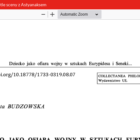
etle sceny z Astyanaksem