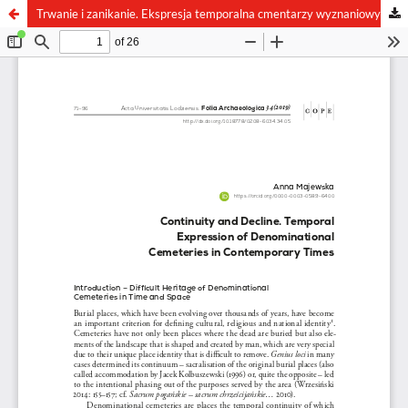
Trwanie i zanikanie. Ekspresja temporalna cmentarzy wyznaniowych we współczesności