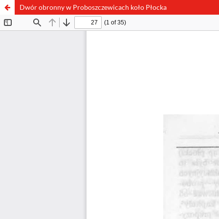
Dwór obronny w Proboszczewicach koło Płocka