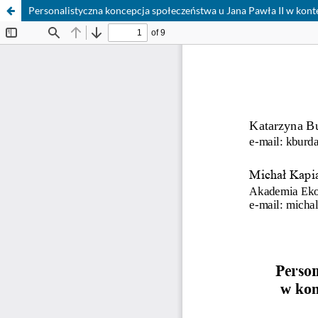
Personalistyczna koncepcja społeczeństwa u Jana Pawła II w kont