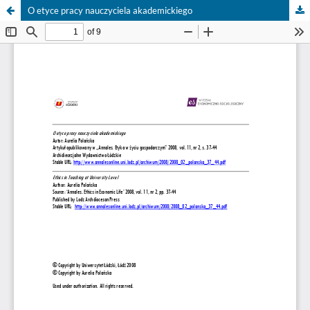
O etyce pracy nauczyciela akademickiego