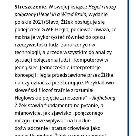
Streszczenie.
W swojej książce
Hegel i mózg
połączony
(
Hegel in a Wired Brain
, wydanie
polskie 2021) Slavoj Žižek posługuje się
podejściem G.W.F. Hegla, ponieważ uważa, że
można je wykorzystać również do opisu
rzeczywistości ludzi zanurzonych w
technologii, a przede wszystkim do analizy
sytuacji połączenia ludzi i komputerów w
jedną sieć. Jednocześnie interpretacje
koncepcji Hegla przedstawione przez Žižka
należy uznać za przekonujące. Przykładowo –
słoweński filozof trafnie zrozumiał
Heglowskie pojęcie „znoszenia” –
Aufhebung
.
Žižek stawia fundamentalne pytanie, a
mianowicie, jak zjawisko „połączonego
mózgu” może wpływać na ludzkie
doświadczenie i status człowieka jako
jednostki wolnej. Žižek rozważa również