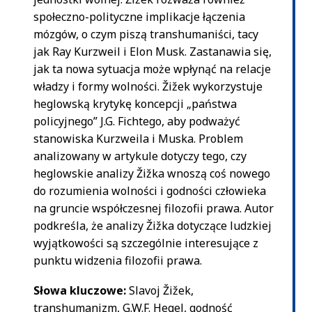
społeczno-polityczne implikacje łączenia
mózgów, o czym piszą transhumaniści, tacy
jak Ray Kurzweil i Elon Musk. Zastanawia się,
jak ta nowa sytuacja może wpłynąć na relacje
władzy i formy wolności. Žižek wykorzystuje
heglowską krytykę koncepcji „państwa
policyjnego” J.G. Fichtego, aby podważyć
stanowiska Kurzweila i Muska. Problem
analizowany w artykule dotyczy tego, czy
heglowskie analizy Žižka wnoszą coś nowego
do rozumienia wolności i godności człowieka
na gruncie współczesnej filozofii prawa. Autor
podkreśla, że analizy Žižka dotyczące ludzkiej
wyjątkowości są szczególnie interesujące z
punktu widzenia filozofii prawa.
Słowa kluczowe:
Slavoj Žižek,
transhumanizm, G.W.F. Hegel, godność