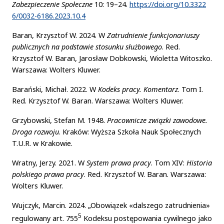
Zabezpieczenie Społeczne
10: 19–24.
https://doi.org/10.3322
6/0032-6186.2023.10.4
Baran, Krzysztof W. 2024. W
Zatrudnienie funkcjonariuszy
publicznych na podstawie stosunku służbowego
. Red.
Krzysztof W. Baran, Jarosław Dobkowski, Wioletta Witoszko.
Warszawa: Wolters Kluwer.
Barański, Michał. 2022. W
Kodeks pracy. Komentarz
. Tom I.
Red. Krzysztof W. Baran. Warszawa: Wolters Kluwer.
Grzybowski, Stefan M. 1948.
Pracownicze związki zawodowe.
Droga rozwoju
. Kraków: Wyższa Szkoła Nauk Społecznych
T.U.R. w Krakowie.
Wratny, Jerzy. 2021. W
System prawa pracy
. Tom XIV:
Historia
polskiego prawa pracy
. Red. Krzysztof W. Baran. Warszawa:
Wolters Kluwer.
Wujczyk, Marcin. 2024. „Obowiązek «dalszego zatrudnienia»
5
regulowany art. 755
Kodeksu postępowania cywilnego jako