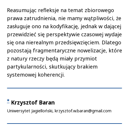
Reasumując refleksje na temat zbiorowego
prawa zatrudnienia, nie mamy wątpliwości, że
zasługuje ono na kodyfikację, jednak w dającej
przewidzieć się perspektywie czasowej wydaje
się ona nierealnym przedsięwzięciem. Dlatego
pozostają fragmentaryczne nowelizacje, które
z natury rzeczy będą miały przymiot
partykularności, skutkujący brakiem
systemowej koherencji.
Autorzy
*
Krzysztof Baran
Uniwersytet Jagielloński, krzysztof.w.baran@gmail.com