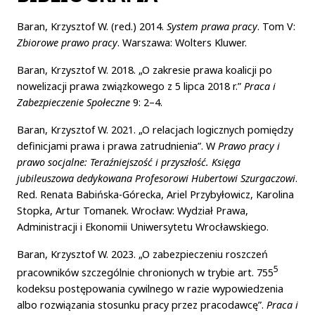
Baran, Krzysztof W. (red.) 2014.
System prawa pracy
. Tom V:
Zbiorowe prawo pracy
. Warszawa: Wolters Kluwer.
Baran, Krzysztof W. 2018. „O zakresie prawa koalicji po
nowelizacji prawa związkowego z 5 lipca 2018 r.”
Praca i
Zabezpieczenie Społeczne
9: 2–4.
Baran, Krzysztof W. 2021. „O relacjach logicznych pomiędzy
definicjami prawa i prawa zatrudnienia”. W
Prawo pracy i
prawo socjalne: Teraźniejszość i przyszłość.
Księga
jubileuszowa dedykowana Profesorowi Hubertowi Szurgaczowi
.
Red. Renata Babińska-Górecka, Ariel Przybyłowicz, Karolina
Stopka, Artur Tomanek. Wrocław: Wydział Prawa,
Administracji i Ekonomii Uniwersytetu Wrocławskiego.
Baran, Krzysztof W. 2023. „O zabezpieczeniu roszczeń
5
pracowników szczególnie chronionych w trybie art. 755
kodeksu postępowania cywilnego w razie wypowiedzenia
albo rozwiązania stosunku pracy przez pracodawcę”.
Praca i