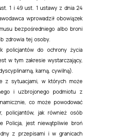
t. 1 i 49 ust. 1 ustawy z dnia 24
stawodawca wprowadził obowiązek
ymusu bezpośredniego albo broni
b zdrowia tej osoby.
k policjantów do ochrony życia
jest w tym zakresie wystarczający,
scyplinarną, karną, cywilną).
ne z sytuacjami, w których może
anego i uzbrojonego podmiotu z
 dynamicznie, co może powodować
r, policjantów, jak również osób
 Policja, jest niewątpliwie broń
odny z przepisami i w granicach