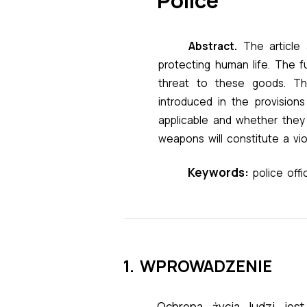
Abstract.
The article 
protecting human life. The f
threat to these goods. T
introduced in the provision
applicable and whether they
weapons will constitute a vio
Keywords:
police offi
1. WPROWADZENIE
Ochrona życia ludzi jes