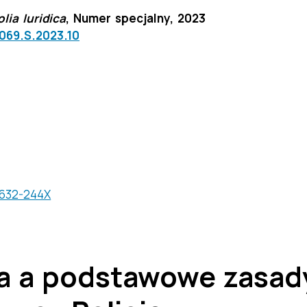
lia Iuridica
, Numer specjalny, 2023
6069.S.2023.10
7632-244X
a a podstawowe zasad