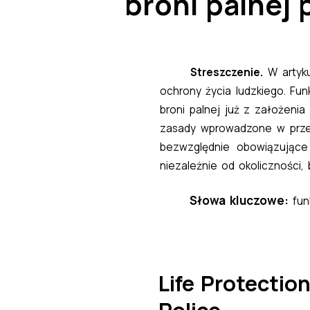
broni palnej 
Streszczenie.
W artyku
ochrony życia ludzkiego. Fun
broni palnej już z założeni
zasady wprowadzone w przep
bezwzględnie obowiązujące
niezależnie od okoliczności,
Słowa kluczowe:
funk
Life Protectio
Police