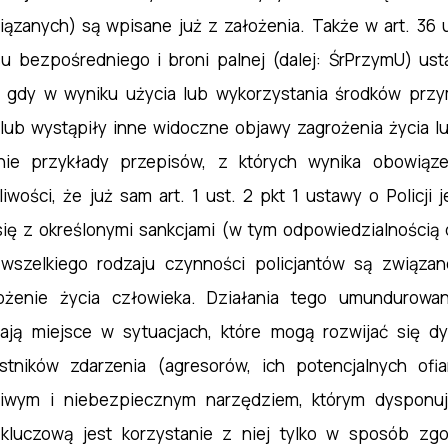
iązanych) są wpisane już z założenia. Także w art. 36 us
su bezpośredniego i broni palnej (dalej: ŚrPrzymU) u
 gdy w wyniku użycia lub wykorzystania środków prz
 lub wystąpiły inne widoczne objawy zagrożenia życia lu
ie przykłady przepisów, z których wynika obowiąze
iwości, że już sam art. 1 ust. 2 pkt 1 ustawy o Policji 
ię z określonymi sankcjami (w tym odpowiedzialnością dy
wszelkiego rodzaju czynności policjantów są związa
rożenie życia człowieka. Działania tego umundurow
mają miejsce w sytuacjach, które mogą rozwijać się
tników zdarzenia (agresorów, ich potencjalnych ofia
liwym i niebezpiecznym narzędziem, którym dysponuje
kluczową jest korzystanie z niej tylko w sposób zg