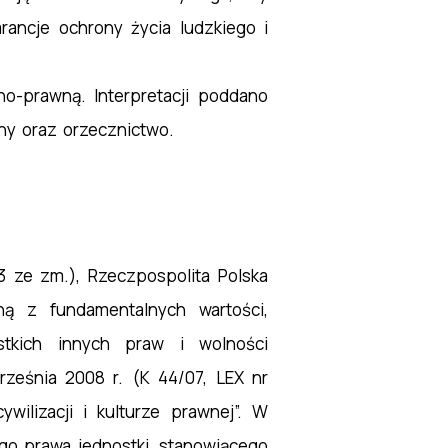
ancje ochrony życia ludzkiego i
-prawną. Interpretacji poddano
ny oraz orzecznictwo.
83 ze zm.), Rzeczpospolita Polska
ą z fundamentalnych wartości,
tkich innych praw i wolności
ześnia 2008 r. (K 44/07, LEX nr
wilizacji i kulturze prawnej”. W
go prawa jednostki, stanowiącego