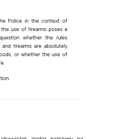
the Police in the context of
d the use of firearms poses a
uestion whether the rules
 and firearms are absolutely
goods, or whether the use of
fe.
ction
 obowiązek został nałożony na