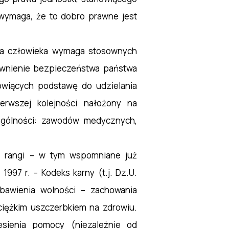
u wymaga,
że to
dobro prawne jest
cia człowieka wymaga stosownych
ewnienie bezpieczeństwa państwa
owiących podstawę do udzielania
rwszej kolejności nałożony na
ególności: zawodów medycznych,
j rangi – w tym wspomniane już
 1997 r. – Kodeks karny (t.j. Dz.U.
zbawienia wolności – zachowania
ciężkim uszczerbkiem na zdrowiu.
esienia pomocy (niezależnie od