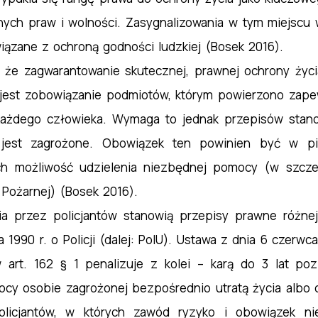
innych praw i wolności. Zasygnalizowania w tym miejsc
iązane z ochroną godności ludzkiej (Bosek 2016).
ę, że zagwarantowanie skutecznej, prawnej ochrony ży
jest zobowiązanie podmiotów, którym powierzono zap
a każdego człowieka. Wymaga to jednak przepisów stan
jest zagrożone. Obowiązek ten powinien być w pie
ych możliwość udzielenia niezbędnej pomocy (w szcz
y Pożarnej) (Bosek 2016).
a przez policjantów stanowią przepisy prawne różne
1990 r. o Policji (dalej: PolU). Ustawa z dnia 6 czerwca
 art. 162 § 1 penalizuje z kolei – karą do 3 lat po
ocy osobie zagrożonej bezpośrednio utratą życia albo 
licjantów, w których zawód ryzyko i obowiązek ni