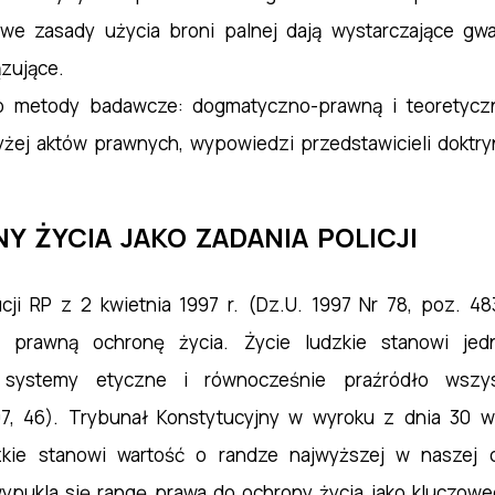
e zasady użycia broni palnej dają wystarczające gwar
zujące.
 metody badawcze: dogmatyczno-prawną i teoretyczno
ej aktów prawnych, wypowiedzi przedstawicieli doktry
Y ŻYCIA JAKO ZADANIA POLICJI
cji RP z 2 kwietnia 1997 r. (Dz.U. 1997 Nr 78, poz. 4
 prawną ochronę życia. Życie ludzkie stanowi jedn
 systemy etyczne i równocześnie praźródło wszys
7, 46). Trybunał Konstytucyjny w wyroku z dnia 30 wr
zkie stanowi wartość o randze najwyższej w naszej cy
ypukla się rangę prawa do ochrony życia jako kluczowe