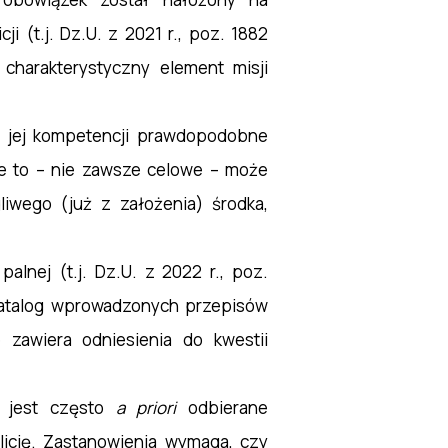
ji (t.j. Dz.U. z 2021 r., poz. 1882
 charakterystyczny element misji
ji jej kompetencji prawdopodobne
nie to – nie zawsze celowe – może
liwego (już z założenia) środka,
lnej (t.j. Dz.U. z 2022 r., poz.
katalog wprowadzonych przepisów
 zawiera odniesienia do kwestii
ej jest często
a
priori
odbierane
licję. Zastanowienia wymaga, czy