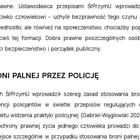
awne. Ustawodawca przepisami ŚrPrzymU wprowadz
ciwko człowiekowi – uchylił bezprawność tego czynu 
jednostki, ale również na społeczeństwo, chociażby po
cieli tej formacji. Dobra prawne poszczególnych os
ci bezpieczeństwo i porządek publiczny.
ONI PALNEJ PRZEZ POLICJĘ
 ŚrPrzymU wprowadził szereg zasad stosowania bron
ji policjantów w świetle przepisów regulujących dz
tu widzenia praktyki policyjnej (Gabriel-Węglowski 202
ochrony prawnej życia jednego człowieka prowadzi do
iejsce szczególnie w przypadku stosowania broni palnej