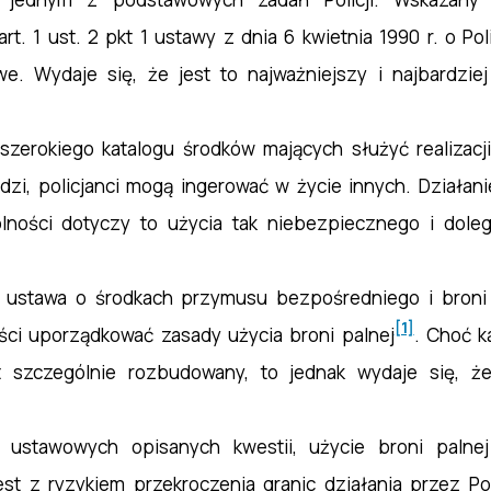
rt. 1 ust. 2 pkt 1 ustawy z dnia 6 kwietnia 1990 r. o Polic
e. Wydaje się, że jest to najważniejszy i najbardziej
 szerokiego katalogu środków mających służyć realizac
ludzi, policjanci mogą ingerować w życie innych. Działa
ności dotyczy to użycia tak niebezpiecznego i doleg
 ustawa o środkach przymusu bezpośredniego i broni pa
[1]
ści uporządkować zasady użycia broni palnej
. Choć 
st szczególnie rozbudowany, to jednak wydaje się, że
ji ustawowych opisanych kwestii, użycie broni paln
st z ryzykiem przekroczenia granic działania przez Po