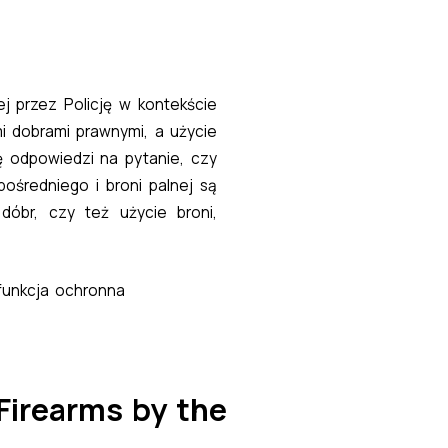
j przez Policję w kontekście
mi dobrami prawnymi, a użycie
ę odpowiedzi na pytanie, czy
średniego i broni palnej są
óbr, czy też użycie broni,
 funkcja ochronna
 Firearms by the