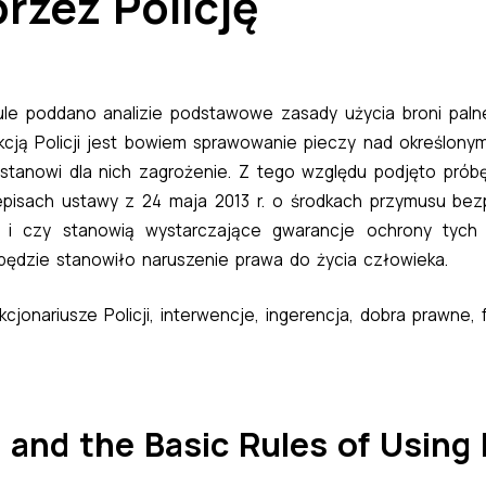
przez Policję
le poddano analizie podstawowe zasady użycia broni palne
kcją Policji jest bowiem sprawowanie pieczy nad określony
a stanowi dla nich zagrożenie. Z tego względu podjęto prób
isach ustawy z 24 maja 2013 r. o środkach przymusu bezpo
 i czy stanowią wystarczające gwarancje ochrony tych d
 będzie stanowiło naruszenie prawa do życia człowieka.
cjonariusze Policji, interwencje, ingerencja, dobra prawne,
n and the Basic Rules of Using